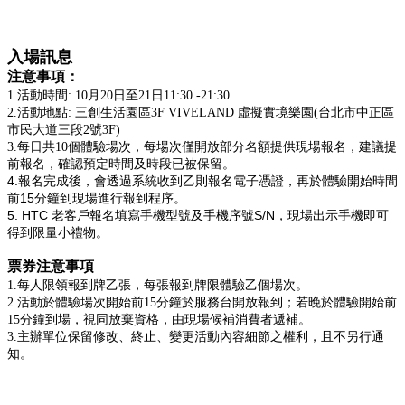
入場訊息
注意事項：
1.活動時間: 10月20日至21日11:30 -21:30
2.活動地點: 三創生活園區3F VIVELAND 虛擬實境樂園(台北市中正區
市民大道三段2號3F)
3.每日共10個體驗場次，每場次僅開放部分名額提供現場報名，建議提
前報名，確認預定時間及時段已被保留。
4.報名完成後，會透過系統收到乙則報名電子憑證，再於體驗開始時間
前15分鐘到現場進行報到程序。
5. HTC 老客戶報名填寫
手機型號
及手機
序號S/N
現場出示手機即可
，
得到限量小禮物。
票券注意事項
1.每人限領報到牌乙張，每張報到牌限體驗乙個場次。
2.活動於體驗場次開始前15分鐘於服務台開放報到；若晚於體驗開始前
15分鐘到場，視同放棄資格，由現場候補消費者遞補。
3.主辦單位保留修改、終止、變更活動內容細節之權利，且不另行通
知。